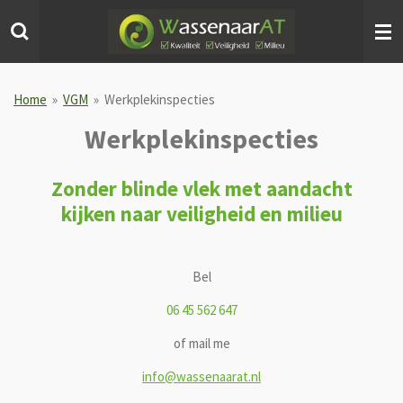
Ga
direct
naar
de
hoofdinhoud
Home
»
VGM
»
Werkplekinspecties
Werkplekinspecties
Zonder blinde vlek
met aandacht
k
ijken naar veiligheid en milieu
Bel
06 45 562 647
of mail me
info@wassenaarat.nl