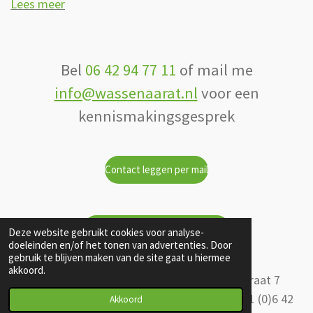
Lees meer
Bel
06 42 94 77 11
of mail me
info@wassenaarat.nl
voor een
kennismakingsgesprek
Contact leggen per mail
Contact leggen via contactpagina
Deze website gebruikt cookies voor analyse-
doeleinden en/of het tonen van advertenties. Door
gebruik te blijven maken van de site gaat u hiermee
akkoord.
Wassenaar Advies & Training
Gennepstraat 7
5043 LE Tilburg
info@wassenaarat.nl
0031
(0)6 42
Akkoord