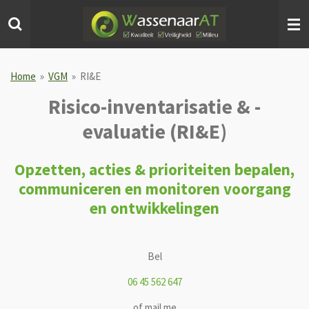
Ga
direct
naar
de
hoofdinhoud
Home
»
VGM
»
RI&E
Risico-inventarisatie & -
evaluatie (RI&E)
Opzetten, acties & prioriteiten bepalen,
communiceren en monitoren voorgang
en ontwikkelingen
Bel
06 45 562 647
of mail me